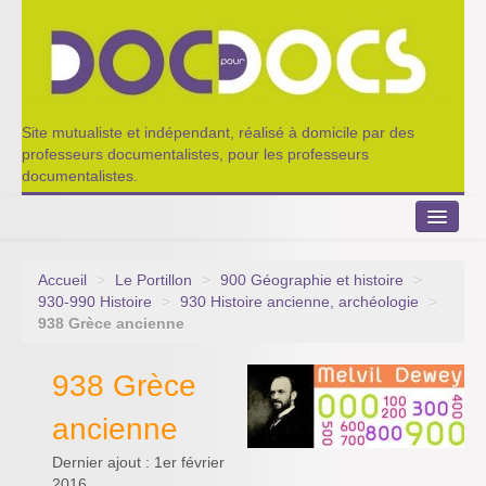
Site mutualiste et indépendant, réalisé à domicile par des
professeurs documentalistes, pour les professeurs
documentalistes.
Accueil
>
Le Portillon
>
900 Géographie et histoire
>
Le Portillon
930-990 Histoire
>
930 Histoire ancienne, archéologie
>
938 Grèce ancienne
Agenda 2022-2023
938 Grèce
Appel à contribution
ancienne
Nos outils de partage
Dernier ajout : 1er février
Qui sommes-nous ?
2016.