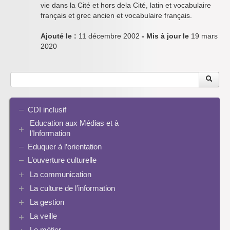
vie dans la Cité et hors dela Cité, latin et vocabulaire
français et grec ancien et vocabulaire français.
Ajouté le :
11 décembre 2002
- Mis à jour le
19 mars
2020
CDI inclusif
Education aux Médias et à
l’Information
Eduquer à l’orientation
EMI et translittératie
La culture de la participation
L’ouverture culturelle
Le droit / le libre de droits
La communication
L’architecture de l’information
La culture de l’information
Plaquettes de communication
Identité / Présence numérique / Traces
Présence numérique du CDI
La gestion
Ressources pour penser une didactique
Informatique, algorithmes et réalité augmentée
Pinterest
La recherche documentaire
Enseigner Google
La veille
Les logiciels documentaires
Le document de collecte
Réalité augmentée
Bcdi esidoc
Le métier
Netvibes