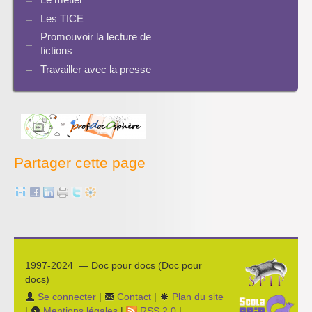
Progression info-documentaire
Archives BCDI 3
Exemples de progressions en EMI
Scoop.it
Evaluation de l’information et bibliographie
Les TICE
Perspective historique
Ressources pour penser une didactique
PMB
Twitter
Séquences à télécharger
Pratiques
Promouvoir la lecture de
Archives Audiovisuel et Tice
fictions
Travailler avec la presse
Bibliographies
Les projets pédagogiques
Enseigner la presse écrite
Enseigner la radio
L’économie des médias
Partager cette page
1997-2024 — Doc pour docs (Doc pour
docs)
Se connecter
|
Contact
|
Plan du site
|
Mentions légales
|
RSS 2.0
|