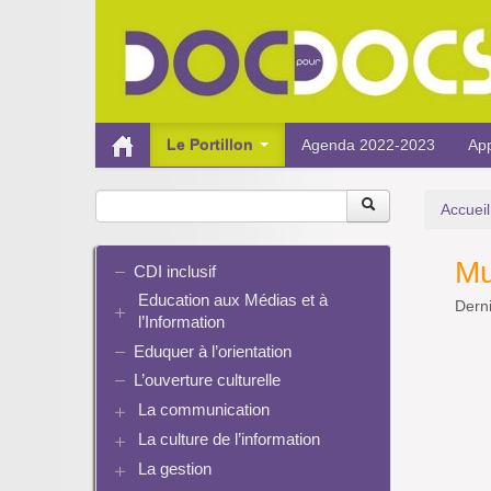
Le Portillon
Agenda 2022-2023
App
Accueil
Mu
CDI inclusif
Education aux Médias et à
Derni
l’Information
Eduquer à l’orientation
EMI et translittératie
La culture de la participation
L’ouverture culturelle
Le droit / le libre de droits
La communication
L’architecture de l’information
La culture de l’information
Plaquettes de communication
Identité / Présence numérique /
Présence numérique du CDI
La gestion
Ressources pour penser une
Traces
Pinterest
didactique
Informatique, algorithmes et