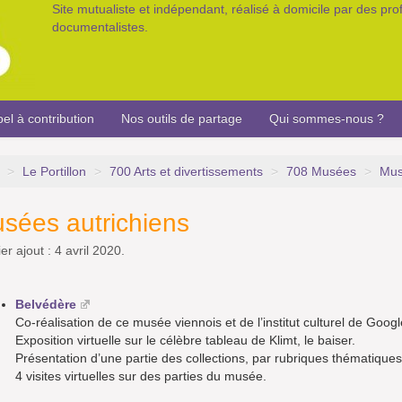
Site mutualiste et indépendant, réalisé à domicile par des pr
documentalistes.
el à contribution
Nos outils de partage
Qui sommes-nous ?
>
Le Portillon
>
700 Arts et divertissements
>
708 Musées
>
Mus
sées autrichiens
er ajout : 4 avril 2020.
Belvédère
Co-réalisation de ce musée viennois et de l’institut culturel de Googl
Exposition virtuelle sur le célèbre tableau de Klimt, le baiser.
Présentation d’une partie des collections, par rubriques thématiques
4 visites virtuelles sur des parties du musée.