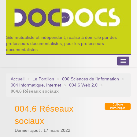
Site mutualiste et indépendant, réalisé à domicile par des
professeurs documentalistes, pour les professeurs
documentalistes.
Accueil
>
Le Portillon
>
000 Sciences de l’information
>
Le Portillon
004 Informatique, Internet
>
004.6 Web 2.0
>
004.6 Réseaux sociaux
Agenda 2022-2023
004.6 Réseaux
Appel à contribution
sociaux
Nos outils de partage
Dernier ajout : 17 mars 2022.
Qui sommes-nous ?