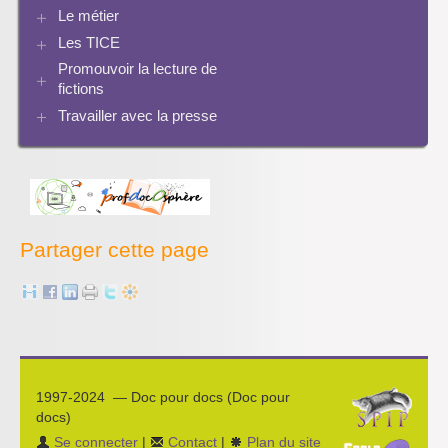
Le document de collecte
Réalité augmentée
Bcdi esidoc
Le métier
Netvibes
Progression info-documentaire
Archives BCDI 3
Exemples de progressions en EMI
Scoop.it
Evaluation de l’information et bibliographie
Les TICE
Perspective historique
Ressources pour penser une didactique
PMB
Twitter
Séquences à télécharger
Pratiques
Promouvoir la lecture de
Archives Audiovisuel et Tice
fictions
Travailler avec la presse
Bibliographies
Les projets pédagogiques
Enseigner la presse écrite
Enseigner la radio
L’économie des médias
Partager cette page
1997-2024 — Doc pour docs (Doc pour
docs)
Se connecter
|
Contact
|
Plan du site