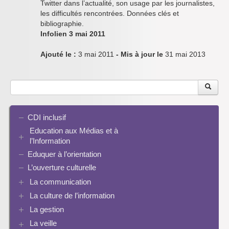
Twitter dans l’actualité, son usage par les journalistes,
les difficultés rencontrées. Données clés et
bibliographie.
Infolien 3 mai 2011
Ajouté le :
3 mai 2011
- Mis à jour le
31 mai 2013
CDI inclusif
Education aux Médias et à
l’Information
Eduquer à l’orientation
EMI et translittératie
La culture de la participation
L’ouverture culturelle
Le droit / le libre de droits
La communication
L’architecture de l’information
La culture de l’information
Plaquettes de communication
Identité / Présence numérique / Traces
Présence numérique du CDI
La gestion
Ressources pour penser une didactique
Informatique, algorithmes et réalité augmentée
Pinterest
La recherche documentaire
Enseigner Google
La veille
Les logiciels documentaires