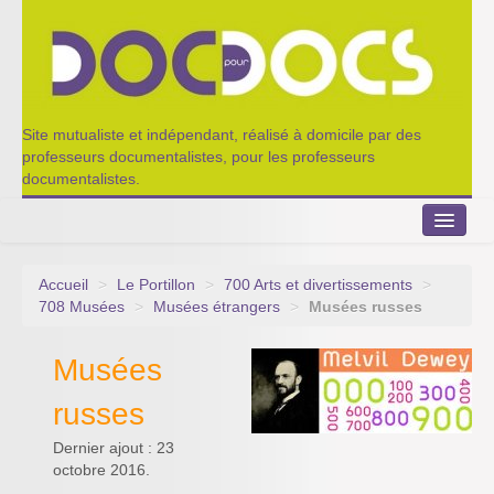
Site mutualiste et indépendant, réalisé à domicile par des
professeurs documentalistes, pour les professeurs
documentalistes.
Accueil
>
Le Portillon
>
700 Arts et divertissements
>
Le Portillon
708 Musées
>
Musées étrangers
>
Musées russes
Agenda 2022-2023
Musées
Appel à contribution
russes
Nos outils de partage
Dernier ajout : 23
octobre 2016.
Qui sommes-nous ?