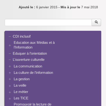
Ajouté le :
6 janvier 2015
- Mis à jour le
7 mai 2018
CDI inclusif
Education aux Médias et à
l’Information
Eduquer à l’orientation
EMI et translittératie
La culture de la participation
L’ouverture culturelle
Le droit / le libre de droits
La communication
L’architecture de l’information
La culture de l’information
Plaquettes de communication
Identité / Présence numérique / Traces
Présence numérique du CDI
La gestion
Ressources pour penser une didactique
Informatique, algorithmes et réalité augmentée
Pinterest
La recherche documentaire
Enseigner Google
La veille
Les logiciels documentaires
Le document de collecte
Réalité augmentée
Bcdi esidoc
Le métier
Netvibes
Progression info-documentaire
Archives BCDI 3
Exemples de progressions en EMI
Scoop.it
Evaluation de l’information et bibliographie
Les TICE
Perspective historique
Ressources pour penser une didactique
PMB
Twitter
Séquences à télécharger
Pratiques
Promouvoir la lecture de
Archives Audiovisuel et Tice