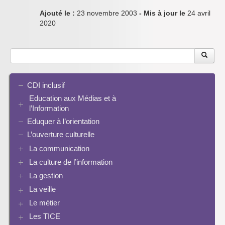
Ajouté le :
23 novembre 2003
- Mis à jour le
24 avril
2020
CDI inclusif
Education aux Médias et à
l’Information
Eduquer à l’orientation
EMI et translittératie
La culture de la participation
L’ouverture culturelle
Le droit / le libre de droits
La communication
L’architecture de l’information
La culture de l’information
Plaquettes de communication
Identité / Présence numérique / Traces
Présence numérique du CDI
La gestion
Ressources pour penser une didactique
Informatique, algorithmes et réalité augmentée
Pinterest
La recherche documentaire
Enseigner Google
La veille
Les logiciels documentaires
Le document de collecte
Réalité augmentée
Bcdi esidoc
Le métier
Netvibes
Progression info-documentaire
Archives BCDI 3
Exemples de progressions en EMI
Scoop.it
Evaluation de l’information et bibliographie
Les TICE
Perspective historique
Ressources pour penser une didactique
PMB
Twitter