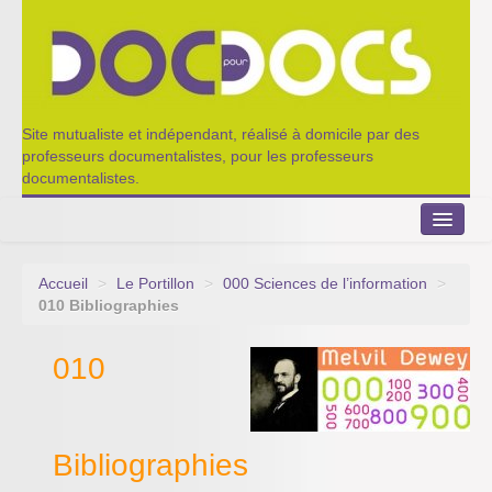
Site mutualiste et indépendant, réalisé à domicile par des
professeurs documentalistes, pour les professeurs
documentalistes.
Accueil
>
Le Portillon
>
000 Sciences de l’information
>
Le Portillon
010 Bibliographies
Agenda 2022-2023
010
Appel à contribution
Nos outils de partage
Bibliographies
Qui sommes-nous ?