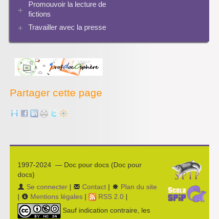
Séquences à télécharger
Pratiques
Promouvoir la lecture de
Archives Audiovisuel et Tice
fictions
Travailler avec la presse
Bibliographies
Les projets pédagogiques
Enseigner la presse écrite
Enseigner la radio
L’économie des médias
Partager cette page
1997-2024 — Doc pour docs (Doc pour
docs)
Se connecter
|
Contact
|
Plan du site
|
Mentions légales
|
RSS 2.0
|
Sauf indication contraire, les