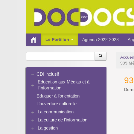
Le Portillon
Agenda 2022-2023
App
Accueil
935 M
CDI inclusif
93
Education aux Médias et à
l’Information
Derni
Eduquer à l’orientation
EMI et translittératie
La culture de la participation
L’ouverture culturelle
Le droit / le libre de droits
La communication
L’architecture de l’information
La culture de l’information
Plaquettes de communication
Identité / Présence numérique /
Présence numérique du CDI
La gestion
Ressources pour penser une
Traces
Pinterest
didactique
Informatique, algorithmes et