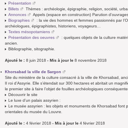
Présentation
Billets
Thèmes : archéologie, épigraphie, religion, société, urb
Annonces
Appels (espace en construction) Parution d’ouvrages
Biographies
: la vie des hommes et femmes passionnés par l’Or
archéologues, épigraphistes, historiens, voyageurs…
Textes mésopotamiens
Présentation des oeuvres
: quelques objets de la culture matéri
ancien.
Bibliographie, sitographie.
Ajouté le :
8 juin 2018
- Mis à jour le
8 novembre 2018
Khorsabad la ville de Sargon
Site du ministère de la culture consacré à la ville de Khorsabad, a
II roi d’Assyrie. Elle s’étendait sur 300 hectares et abritait un magni
le premier site à faire l’objet de fouilles archéologiques conséquen
Découvrir le site
Le luxe d’un palais assyrien :
Le musée assyrien : les objets et monuments de Khorsabad font par
orientales du musée du Louvre.
Ajouté le :
4 février 2018
- Mis à jour le
4 février 2018