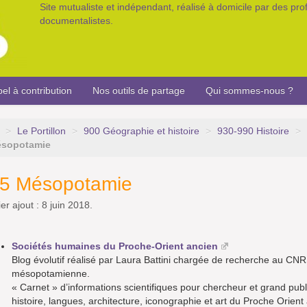
Site mutualiste et indépendant, réalisé à domicile par des pr
documentalistes.
el à contribution
Nos outils de partage
Qui sommes-nous ?
>
Le Portillon
>
900 Géographie et histoire
>
930-990 Histoire
>
ésopotamie
5 Mésopotamie
er ajout : 8 juin 2018.
Sociétés humaines du Proche-Orient ancien
Blog évolutif réalisé par Laura Battini chargée de recherche au CNRS,
mésopotamienne.
« Carnet » d’informations scientifiques pour chercheur et grand pub
histoire, langues, architecture, iconographie et art du Proche Orie