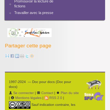
Promouvoir la lecture de
Archives Audiovisuel et Tice
fictions
Travailler avec la presse
Bibliographies
Les projets pédagogiques
Enseigner la presse écrite
Enseigner la radio
L’économie des médias
Partager cette page
1997-2024 — Doc pour docs (Doc pour
docs)
Se connecter
|
Contact
|
Plan du site
|
Mentions légales
|
RSS 2.0
|
Sauf indication contraire, les