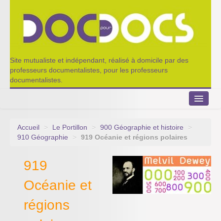
Site mutualiste et indépendant, réalisé à domicile par des
professeurs documentalistes, pour les professeurs
documentalistes.
Accueil
>
Le Portillon
>
900 Géographie et histoire
>
Le Portillon
910 Géographie
>
919 Océanie et régions polaires
Agenda 2022-2023
919
Appel à contribution
Océanie et
Nos outils de partage
régions
Qui sommes-nous ?