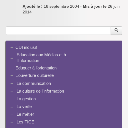
Ajouté le :
18 septembre 2004
- Mis à jour le
26 juin
2014
CDI inclusif
Education aux Médias et à
l’Information
Eduquer à l’orientation
EMI et translittératie
La culture de la participation
L’ouverture culturelle
Le droit / le libre de droits
La communication
L’architecture de l’information
La culture de l’information
Plaquettes de communication
Identité / Présence numérique / Traces
Présence numérique du CDI
La gestion
Ressources pour penser une didactique
Informatique, algorithmes et réalité augmentée
Pinterest
La recherche documentaire
Enseigner Google
La veille
Les logiciels documentaires
Le document de collecte
Réalité augmentée
Bcdi esidoc
Le métier
Netvibes
Progression info-documentaire
Archives BCDI 3
Exemples de progressions en EMI
Scoop.it
Evaluation de l’information et bibliographie
Les TICE
Perspective historique
Ressources pour penser une didactique
PMB
Twitter
Séquences à télécharger
Pratiques