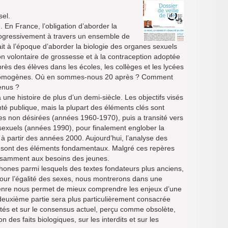
sel.
. En France, l’obligation d’aborder la
progressivement à travers un ensemble de
ivait à l’époque d’aborder la biologie des organes sexuels
ption volontaire de grossesse et à la contraception adoptée
rès des élèves dans les écoles, les collèges et les lycées
ge homogènes. Où en sommes-nous 20 après ? Comment
tenus ?
ne histoire de plus d’un demi-siècle. Les objectifs visés
nté publique, mais la plupart des éléments clés sont
s non désirées (années 1960-1970), puis a transité vers
 sexuels (années 1990), pour finalement englober la
à partir des années 2000. Aujourd’hui, l’analyse des
 en sont des éléments fondamentaux. Malgré ces repères
ffisamment aux besoins des jeunes.
phones parmi lesquels des textes fondateurs plus anciens,
pour l’égalité des sexes, nous montrerons dans une
 genre nous permet de mieux comprendre les enjeux d’une
deuxième partie sera plus particulièrement consacrée
tés et sur le consensus actuel, perçu comme obsolète,
n des faits biologiques, sur les interdits et sur les