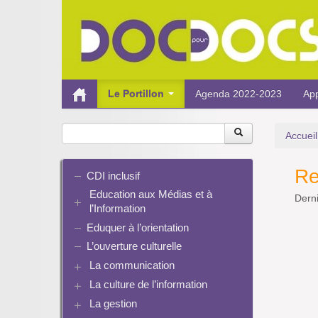
Le Portillon
Agenda 2022-2023
App
Accueil
Re
CDI inclusif
Education aux Médias et à
Derni
l’Information
Eduquer à l’orientation
EMI et translittératie
La culture de la participation
L’ouverture culturelle
Le droit / le libre de droits
La communication
L’architecture de l’information
La culture de l’information
Plaquettes de communication
Identité / Présence numérique /
Présence numérique du CDI
La gestion
Ressources pour penser une
Traces
Pinterest
didactique
Informatique, algorithmes et