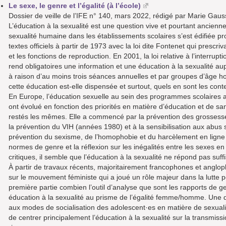
Le sexe, le genre et l’égalité (à l’école)
Dossier de veille de l’IFE n° 140, mars 2022, rédigé par Marie Gaus
L’éducation à la sexualité est une question vive et pourtant ancienne
sexualité humaine dans les établissements scolaires s’est édifiée 
textes officiels à partir de 1973 avec la loi dite Fontenet qui prescr
et les fonctions de reproduction. En 2001, la loi relative à l’interru
rend obligatoires une information et une éducation à la sexualité aup
à raison d’au moins trois séances annuelles et par groupes d’â
cette éducation est-elle dispensée et surtout, quels en sont les con
En Europe, l’éducation sexuelle au sein des programmes scolaires a u
ont évolué en fonction des priorités en matière d’éducation et de sa
restés les mêmes. Elle a commencé par la prévention des grossesse
la prévention du VIH (années 1980) et à la sensibilisation aux abus
prévention du sexisme, de l’homophobie et du harcèlement en ligne 
normes de genre et la réflexion sur les inégalités entre les sexes
critiques, il semble que l’éducation à la sexualité ne répond pas su
À partir de travaux récents, majoritairement francophones et anglo
sur le mouvement féministe qui a joué un rôle majeur dans la lutte 
première partie combien l’outil d’analyse que sont les rapports de
éducation à la sexualité au prisme de l’égalité femme/homme. Une 
aux modes de socialisation des adolescent·es en matière de sexuali
de centrer principalement l’éducation à la sexualité sur la transmissio