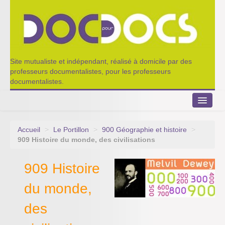
Site mutualiste et indépendant, réalisé à domicile par des
professeurs documentalistes, pour les professeurs
documentalistes.
Accueil
>
Le Portillon
>
900 Géographie et histoire
>
Le Portillon
909 Histoire du monde, des civilisations
Agenda 2022-2023
909 Histoire
Appel à contribution
du monde,
Nos outils de partage
des
Qui sommes-nous ?