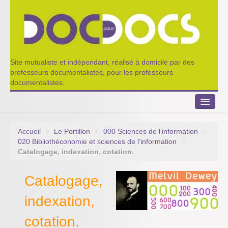
Site mutualiste et indépendant, réalisé à domicile par des
professeurs documentalistes, pour les professeurs
documentalistes.
Accueil
>
Le Portillon
>
000 Sciences de l’information
>
Le Portillon
020 Bibliothéconomie et sciences de l’information
>
Catalogage, indexation, cotation.
Agenda 2022-2023
Catalogage,
Appel à contribution
indexation,
Nos outils de partage
cotation.
Qui sommes-nous ?