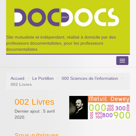
Site mutualiste et indépendant, réalisé à domicile par des
professeurs documentalistes, pour les professeurs
documentalistes.
Accueil
>
Le Portillon
>
000 Sciences de l’information
>
Le Portillon
002 Livres
Agenda 2022-2023
002 Livres
Appel à contribution
Dernier ajout : 5 avril
2020.
Nos outils de partage
Qui sommes-nous ?
Sous-rubriques