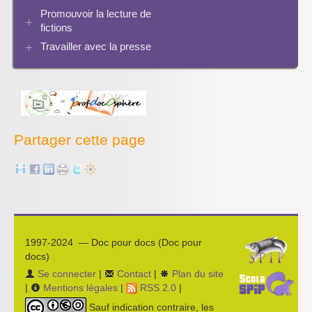
PMB
Twitter
Séquences à télécharger
Pratiques
Promouvoir la lecture de
Archives Audiovisuel et Tice
fictions
Travailler avec la presse
Bibliographies
Les projets pédagogiques
Enseigner la presse écrite
Enseigner la radio
L’économie des médias
Partager cette page
1997-2024 — Doc pour docs (Doc pour
docs)
Se connecter
|
Contact
|
Plan du site
|
Mentions légales
|
RSS 2.0
|
Sauf indication contraire, les