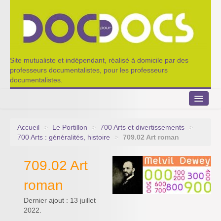
Site mutualiste et indépendant, réalisé à domicile par des
professeurs documentalistes, pour les professeurs
documentalistes.
Accueil
>
Le Portillon
>
700 Arts et divertissements
>
Le Portillon
700 Arts : généralités, histoire
>
709.02 Art roman
Agenda 2022-2023
709.02 Art
Appel à contribution
roman
Nos outils de partage
Dernier ajout : 13 juillet
2022.
Qui sommes-nous ?