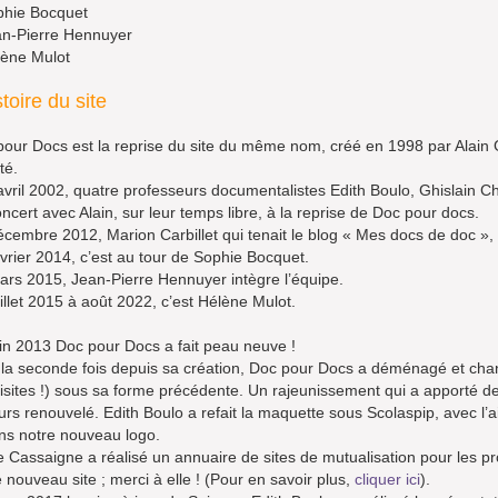
hie Bocquet
n-Pierre Hennuyer
ène Mulot
stoire du site
our Docs est la reprise du site du même nom, créé en 1998 par Alain 
té.
vril 2002, quatre professeurs documentalistes Edith Boulo, Ghislain C
ncert avec Alain, sur leur temps libre, à la reprise de Doc pour docs.
cembre 2012, Marion Carbillet qui tenait le blog « Mes docs de doc », a
vrier 2014, c’est au tour de Sophie Bocquet.
rs 2015, Jean-Pierre Hennuyer intègre l’équipe.
illet 2015 à août 2022, c’est Hélène Mulot.
in 2013 Doc pour Docs a fait peau neuve !
la seconde fois depuis sa création, Doc pour Docs a déménagé et chan
isites !) sous sa forme précédente. Un rajeunissement qui a apporté de
urs renouvelé. Edith Boulo a refait la maquette sous Scolaspip, avec l
ns notre nouveau logo.
e Cassaigne a réalisé un annuaire de sites de mutualisation pour les 
e nouveau site ; merci à elle ! (Pour en savoir plus,
cliquer ici
).