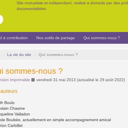
Site mutualiste et indépendant, réalisé à domicile par des pr
documentalistes.
l à contribution
Nos outils de partage
Qui sommes-nous ?
>
La vie du site
>
Qui sommes-nous ?
i sommes-nous ?
rsion imprimable
vendredi 31 mai 2013
(actualisé le
29 août 2022
)
 auteurs
th Boulo
slain Chasme
queline Valladon
ole Boubée, actuellement en simple accompagnement amical
ion Carbillet