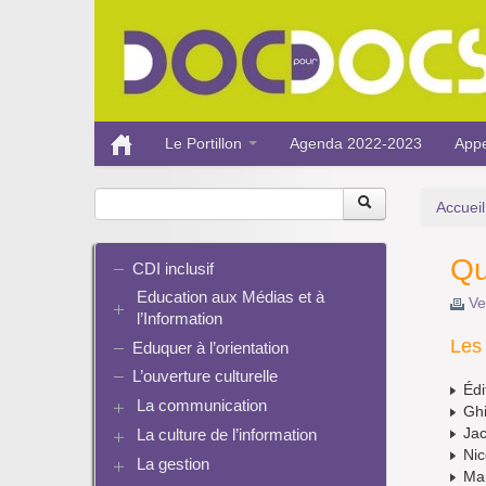
Le Portillon
Agenda 2022-2023
Appe
Accueil
Qu
CDI inclusif
Education aux Médias et à
Ve
l’Information
Les
Eduquer à l’orientation
EMI et translittératie
La culture de la participation
L’ouverture culturelle
Édi
Le droit / le libre de droits
La communication
Ghi
L’architecture de l’information
Jac
La culture de l’information
Plaquettes de communication
Identité / Présence numérique /
Nic
Présence numérique du CDI
La gestion
Ressources pour penser une
Traces
Mar
Pinterest
didactique
Informatique, algorithmes et