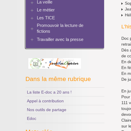
La veille
Les logiciels documentaires
Sop
La recherche documentaire
réalité augmentée
Bcdi esidoc
Jea
Le métier
Netvibes
Le document de collecte
Enseigner Google
Archives BCDI 3
Hél
Scoop.it
Progression info-documentaire
Réalité augmentée
Les TICE
Perspective historique
PMB
Twitter
Evaluation de l’information et
Pratiques
Promouvoir la lecture de
Exemples de progressions en EMI
Archives Audiovisuel et Tice
L’hi
bibliographie
fictions
Ressources pour penser une
Séquences à télécharger
didactique
Doc p
Travailler avec la presse
Bibliographies
retrai
Les projets pédagogiques
Enseigner la presse écrite
Dès a
Enseigner la radio
de co
L’économie des médias
En dé
En fé
En ma
Dans la même rubrique
De ju
En ju
La liste E-doc a 20 ans !
Pour 
Appel à contribution
111 v
toujo
Nos outils de partage
devo
Edoc
Clair
sur l