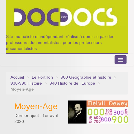
Site mutualiste et indépendant, réalisé à domicile par des
professeurs documentalistes, pour les professeurs
documentalistes.
Accueil
>
Le Portillon
>
900 Géographie et histoire
>
Le Portillon
930-990 Histoire
>
940 Histoire de l’Europe
>
Moyen-Age
Agenda 2022-2023
Moyen-Age
Appel à contribution
Dernier ajout : 1er avril
Nos outils de partage
2020.
Qui sommes-nous ?