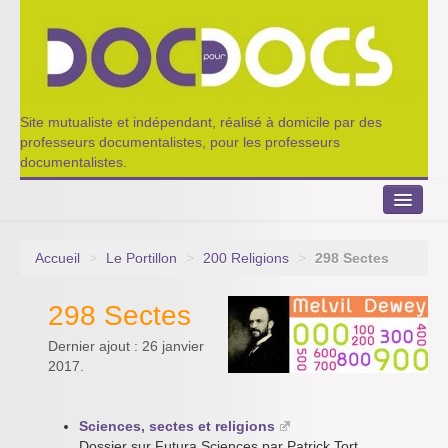
Site mutualiste et indépendant, réalisé à domicile par des
professeurs documentalistes, pour les professeurs
documentalistes.
Accueil
>
Le Portillon
>
200 Religions
>
298 Sectes
Le Portillon
298 Sectes
Agenda 2022-2023
Dernier ajout : 26 janvier
Appel à contribution
2017.
Nos outils de partage
Sciences, sectes et religions
Qui sommes-nous ?
Dossier sur Futura Sciences par Patrick Tort,