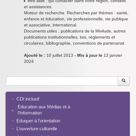
être aidé : qui contacter dans votre région, conseils
et assistances.
Moteur de recherche. Recherches par thèmes : santé,
enfance et éducation, vie professionnelle, vie publique
et associative, international.
Documents utiles ; publications de la Mivilude, autres
publications institutionnelles, lois, règlements et
circulaires, bibliographie, conventions de partenariat.
Ajouté le :
10 juillet 2013
- Mis à jour le
13 janvier
2024
CDI inclusif
Education aux Médias et à
l’Information
Eduquer à l’orientation
EMI et translittératie
La culture de la participation
L’ouverture culturelle
Le droit / le libre de droits