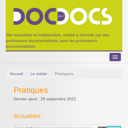
Site mutualiste et indépendant, réalisé à domicile par des
professeurs documentalistes, pour les professeurs
documentalistes.
Accueil
>
Le métier
>
Pratiques
Le Portillon
Pratiques
Agenda 2022-2023
Dernier ajout : 28 septembre 2022.
Appel à contribution
Nos outils de partage
Actualités
Qui sommes-nous ?