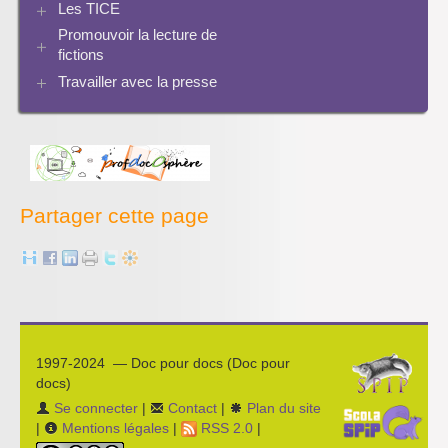
Les TICE
Promouvoir la lecture de
Archives Audiovisuel et Tice
fictions
Travailler avec la presse
Bibliographies
Les projets pédagogiques
Enseigner la presse écrite
Enseigner la radio
L’économie des médias
Partager cette page
1997-2024 — Doc pour docs (Doc pour
docs)
Se connecter
|
Contact
|
Plan du site
|
Mentions légales
|
RSS 2.0
|