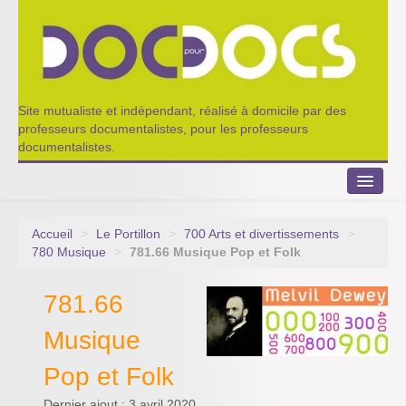
Site mutualiste et indépendant, réalisé à domicile par des
professeurs documentalistes, pour les professeurs
documentalistes.
Accueil
>
Le Portillon
>
700 Arts et divertissements
>
Le Portillon
780 Musique
>
781.66 Musique Pop et Folk
Agenda 2022-2023
781.66
Appel à contribution
Musique
Nos outils de partage
Pop et Folk
Qui sommes-nous ?
Dernier ajout : 3 avril 2020.