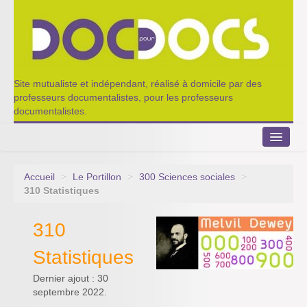
Site mutualiste et indépendant, réalisé à domicile par des
professeurs documentalistes, pour les professeurs
documentalistes.
Accueil
>
Le Portillon
>
300 Sciences sociales
>
Le Portillon
310 Statistiques
Agenda 2022-2023
310
Appel à contribution
Statistiques
Nos outils de partage
Dernier ajout : 30
septembre 2022.
Qui sommes-nous ?