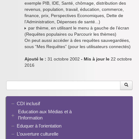
exemple PIB, IDE, Santé, chômage, distribution des
revenus, population, travail, éducation, commerce,
finance, prix, Perspectives Economiques, Dette de
l’Administration, Dépenses de santé...)
par thème, en utilisant le menu à gauche de l’écran
(Requêtes populaires ou Parcourir les thèmes)
On peut aussi accéder à des requêtes sauvegardées,
sous “Mes Requêtes” (pour les utilisateurs connectés)
Ajouté le :
31 octobre 2002
- Mis à jour le
22 octobre
2016
CDI inclusif
Education aux Médias et à
l’Information
Eduquer à l’orientation
EMI et translittératie
La culture de la participation
L’ouverture culturelle
Le droit / le libre de droits