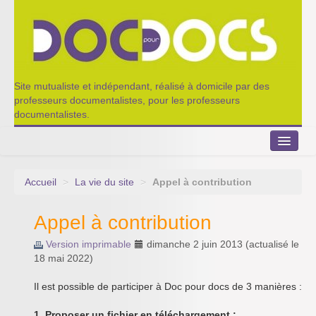
Site mutualiste et indépendant, réalisé à domicile par des
professeurs documentalistes, pour les professeurs
documentalistes.
Accueil
>
La vie du site
>
Appel à contribution
Le Portillon
Appel à contribution
Agenda 2022-2023
Version imprimable
dimanche 2 juin 2013
(actualisé le
Appel à contribution
18 mai 2022
)
Nos outils de partage
Il est possible de participer à Doc pour docs de 3 manières :
Qui sommes-nous ?
1. Proposer un fichier en téléchargement :