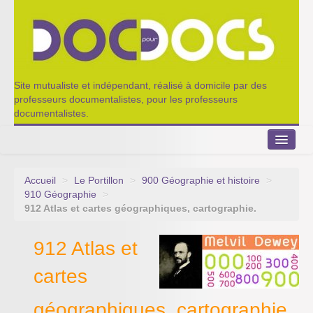
Site mutualiste et indépendant, réalisé à domicile par des
professeurs documentalistes, pour les professeurs
documentalistes.
Accueil
>
Le Portillon
>
900 Géographie et histoire
>
Le Portillon
910 Géographie
>
912 Atlas et cartes géographiques, cartographie.
Agenda 2022-2023
912 Atlas et
Appel à contribution
cartes
Nos outils de partage
Qui sommes-nous ?
géographiques, cartographie.