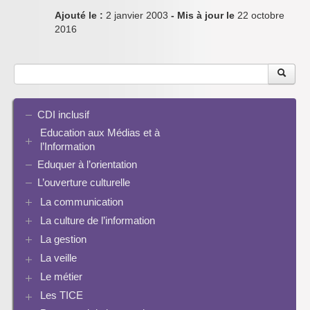
Ajouté le :
2 janvier 2003
- Mis à jour le
22 octobre
2016
CDI inclusif
Education aux Médias et à
l’Information
Eduquer à l’orientation
EMI et translittératie
La culture de la participation
L’ouverture culturelle
Le droit / le libre de droits
La communication
L’architecture de l’information
La culture de l’information
Plaquettes de communication
Identité / Présence numérique / Traces
Présence numérique du CDI
La gestion
Ressources pour penser une didactique
Informatique, algorithmes et réalité augmentée
Pinterest
La recherche documentaire
Enseigner Google
La veille
Les logiciels documentaires
Le document de collecte
Réalité augmentée
Bcdi esidoc
Le métier
Netvibes
Progression info-documentaire
Archives BCDI 3
Exemples de progressions en EMI
Scoop.it
Evaluation de l’information et bibliographie
Les TICE
Perspective historique
Ressources pour penser une didactique
PMB
Twitter
Séquences à télécharger
Pratiques