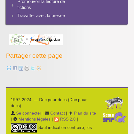
Promouvoir la lecture de
Archives Audiovisuel et Tice
fictions
Travailler avec la presse
Bibliographies
Les projets pédagogiques
Enseigner la presse écrite
Enseigner la radio
L’économie des médias
Partager cette page
1997-2024 — Doc pour docs (Doc pour
docs)
Se connecter
|
Contact
|
Plan du site
|
Mentions légales
|
RSS 2.0
|
Sauf indication contraire, les