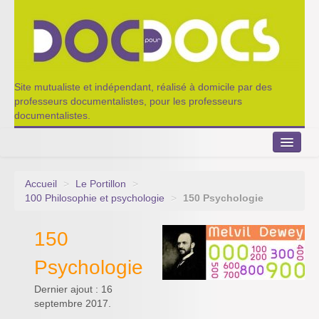
Site mutualiste et indépendant, réalisé à domicile par des
professeurs documentalistes, pour les professeurs
documentalistes.
Accueil
>
Le Portillon
>
Le Portillon
100 Philosophie et psychologie
>
150 Psychologie
Agenda 2022-2023
150
Appel à contribution
Psychologie
Nos outils de partage
Dernier ajout : 16
septembre 2017.
Qui sommes-nous ?