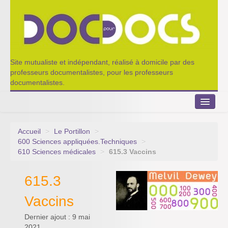
Site mutualiste et indépendant, réalisé à domicile par des
professeurs documentalistes, pour les professeurs
documentalistes.
Accueil
>
Le Portillon
>
Le Portillon
600 Sciences appliquées.Techniques
>
610 Sciences médicales
>
615.3 Vaccins
Agenda 2022-2023
615.3
Appel à contribution
Vaccins
Nos outils de partage
Dernier ajout : 9 mai
Qui sommes-nous ?
2021.