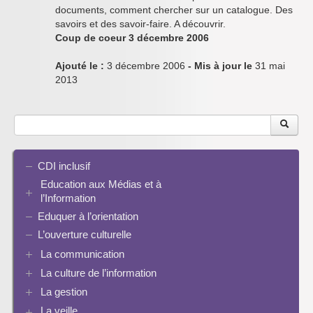
documents, comment chercher sur un catalogue. Des
savoirs et des savoir-faire. A découvrir.
Coup de coeur 3 décembre 2006
Ajouté le :
3 décembre 2006
- Mis à jour le
31 mai
2013
CDI inclusif
Education aux Médias et à
l’Information
Eduquer à l’orientation
EMI et translittératie
La culture de la participation
L’ouverture culturelle
Le droit / le libre de droits
La communication
L’architecture de l’information
La culture de l’information
Plaquettes de communication
Identité / Présence numérique / Traces
Présence numérique du CDI
La gestion
Ressources pour penser une didactique
Informatique, algorithmes et réalité augmentée
Pinterest
La recherche documentaire
Enseigner Google
La veille
Les logiciels documentaires