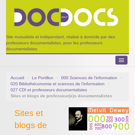
Site mutualiste et indépendant, réalisé à domicile par des
professeurs documentalistes, pour les professeurs
documentalistes.
Accueil
>
Le Portillon
>
000 Sciences de l’information
>
Le Portillon
020 Bibliothéconomie et sciences de l’information
>
027 CDI et professeurs documentalistes
>
Agenda 2022-2023
Sites et blogs de professeur(e)s documentalistes
Appel à contribution
Sites et
Nos outils de partage
blogs de
Qui sommes-nous ?