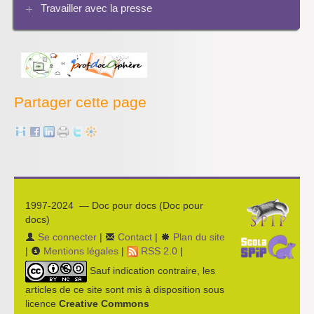
Travailler avec la presse
Bibliographies
Les projets pédagogiques
Enseigner la presse écrite
Enseigner la radio
L’économie des médias
Partager cette page
1997-2024 — Doc pour docs (Doc pour
docs)
Se connecter
|
Contact
|
Plan du site
|
Mentions légales
|
RSS 2.0
|
Sauf indication contraire, les
articles de ce site sont mis à disposition sous
licence
Creative Commons