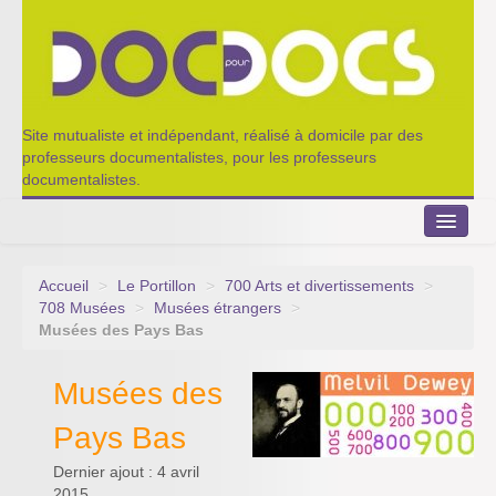
Site mutualiste et indépendant, réalisé à domicile par des
professeurs documentalistes, pour les professeurs
documentalistes.
Accueil
>
Le Portillon
>
700 Arts et divertissements
>
Le Portillon
708 Musées
>
Musées étrangers
>
Musées des Pays Bas
Agenda 2022-2023
Musées des
Appel à contribution
Pays Bas
Nos outils de partage
Dernier ajout : 4 avril
Qui sommes-nous ?
2015.