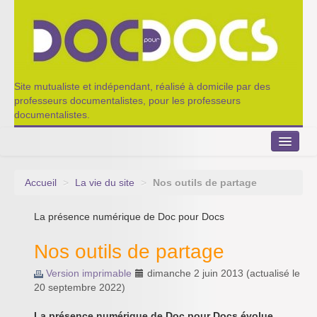
Site mutualiste et indépendant, réalisé à domicile par des
professeurs documentalistes, pour les professeurs
documentalistes.
Accueil
>
La vie du site
>
Nos outils de partage
Le Portillon
La présence numérique de Doc pour Docs
Agenda 2022-2023
Nos outils de partage
Appel à contribution
Version imprimable
dimanche 2 juin 2013
(actualisé le
Nos outils de partage
20 septembre 2022
)
Qui sommes-nous ?
La présence numérique de Doc pour Docs évolue.