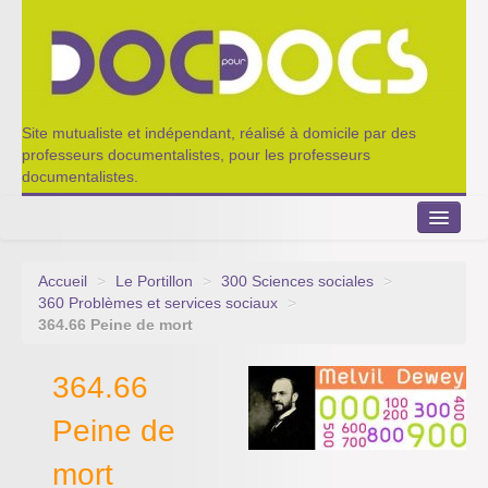
Site mutualiste et indépendant, réalisé à domicile par des
professeurs documentalistes, pour les professeurs
documentalistes.
Accueil
>
Le Portillon
>
300 Sciences sociales
>
Le Portillon
360 Problèmes et services sociaux
>
364.66 Peine de mort
Agenda 2022-2023
364.66
Appel à contribution
Peine de
Nos outils de partage
mort
Qui sommes-nous ?