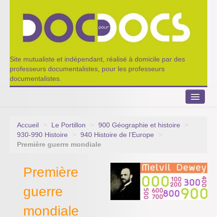
Site mutualiste et indépendant, réalisé à domicile par des
professeurs documentalistes, pour les professeurs
documentalistes.
Accueil
>
Le Portillon
>
900 Géographie et histoire
>
Le Portillon
930-990 Histoire
>
940 Histoire de l’Europe
>
Première guerre mondiale
Agenda 2022-2023
Première
Appel à contribution
guerre
Nos outils de partage
mondiale
Qui sommes-nous ?