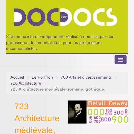
Site mutualiste et indépendant, réalisé à domicile par des
professeurs documentalistes, pour les professeurs
documentalistes.
Accueil
>
Le Portillon
>
700 Arts et divertissements
>
Le Portillon
720 Architecture
>
723 Architecture médiévale, romane, gothique
Agenda 2022-2023
723
Appel à contribution
Architecture
Nos outils de partage
médiévale,
Qui sommes-nous ?