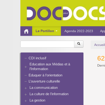
Le Portillon
Agenda 2022-2023
App
Accueil
62
CDI inclusif
Education aux Médias et à
Derni
l’Information
Eduquer à l’orientation
EMI et translittératie
La culture de la participation
L’ouverture culturelle
Le droit / le libre de droits
La communication
L’architecture de l’information
La culture de l’information
Plaquettes de communication
Identité / Présence numérique /
Présence numérique du CDI
La gestion
Ressources pour penser une
Traces
Pinterest
didactique
Informatique, algorithmes et