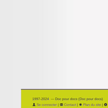
1997-2024 — Doc pour docs (Doc pour docs)
Se connecter
|
Contact
|
Plan du site
|