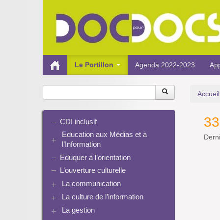
Le Portillon
Agenda 2022-2023
App
Accueil
33
CDI inclusif
Education aux Médias et à
Derni
l’Information
Eduquer à l’orientation
EMI et translittératie
La culture de la participation
L’ouverture culturelle
Le droit / le libre de droits
La communication
L’architecture de l’information
La culture de l’information
Plaquettes de communication
Identité / Présence numérique /
Présence numérique du CDI
La gestion
Ressources pour penser une
Traces
Pinterest
didactique
Informatique, algorithmes et