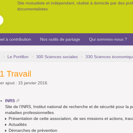
Site mutualiste et indépendant, réalisé à domicile par des pr
documentalistes.
el à contribution
Nos outils de partage
Qui sommes-nous ?
>
Le Portillon
>
300 Sciences sociales
>
330 Sciences économiqu
1 Travail
er ajout : 15 janvier 2016.
INRS
Site de l’INRS, Institut national de recherche et de sécurité pour la 
maladies professionnelles.
Présentation de cette association, de ses missions et actions, trav
Actualités
Démarches de prévention