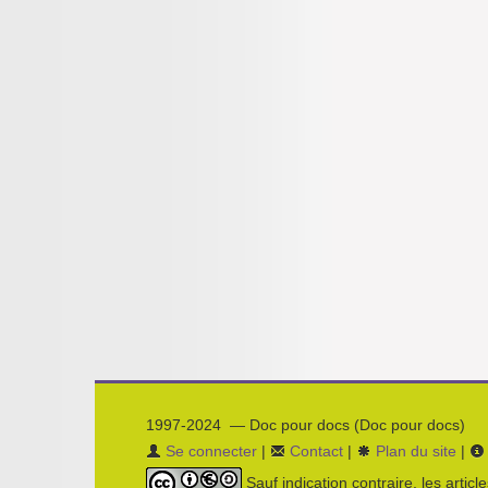
1997-2024 — Doc pour docs (Doc pour docs)
Se connecter
|
Contact
|
Plan du site
|
Sauf indication contraire, les articl