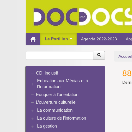
Le Portillon
Agenda 2022-2023
App
Accueil
88
CDI inclusif
Education aux Médias et à
Derni
l’Information
Eduquer à l’orientation
EMI et translittératie
La culture de la participation
L’ouverture culturelle
Le droit / le libre de droits
La communication
L’architecture de l’information
La culture de l’information
Plaquettes de communication
Identité / Présence numérique /
Présence numérique du CDI
La gestion
Ressources pour penser une
Traces
Pinterest
didactique
Informatique, algorithmes et