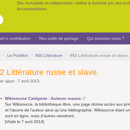
Site mutualiste et indépendant, réalisé à domicile par des pr
documentalistes.
el à contribution
Nos outils de partage
Qui sommes-nous ?
>
Le Portillon
>
800 Littérature
>
882 Littérature russe et slave.
2 Littérature russe et slave.
er ajout : 7 avril 2013.
Wikisource Catégorie : Auteurs russes
Sur Wikisource, la bibliothèque libre, une page donne accès aux pri
et l’œuvre de l’auteur ainsi qu’une bibliographie. Wikisource étant un
sont en ligne, mais d’autres viendront.
[Visité le 7 avril 2014]