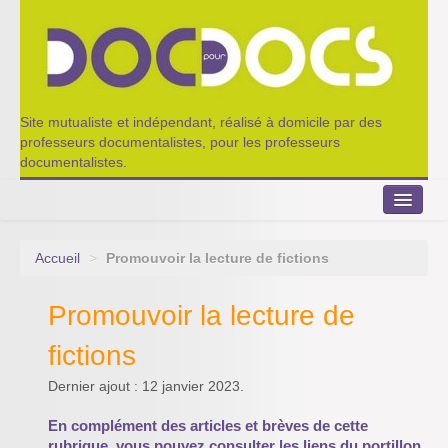
Site mutualiste et indépendant, réalisé à domicile par des
professeurs documentalistes, pour les professeurs
documentalistes.
Accueil
>
Promouvoir la lecture de fictions
Le Portillon
Promouvoir la lecture de
Agenda 2022-2023
fictions
Appel à contribution
Dernier ajout : 12 janvier 2023.
Nos outils de partage
En complément des articles et brèves de cette
Qui sommes-nous ?
rubrique, vous pouvez consulter les liens du portillon.