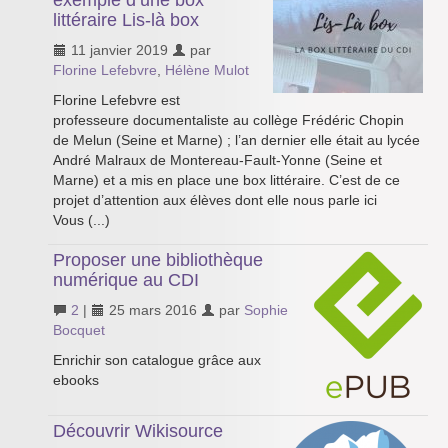
exemple d’une box
littéraire Lis-là box
11 janvier 2019
par
Florine Lefebvre
,
Hélène Mulot
Florine Lefebvre est
professeure documentaliste au collège Frédéric Chopin
de Melun (Seine et Marne) ; l’an dernier elle était au lycée
André Malraux de Montereau-Fault-Yonne (Seine et
Marne) et a mis en place une box littéraire. C’est de ce
projet d’attention aux élèves dont elle nous parle ici
Vous (...)
Proposer une bibliothèque
numérique au CDI
2
|
25 mars 2016
par
Sophie
Bocquet
Enrichir son catalogue grâce aux
ebooks
Découvrir Wikisource