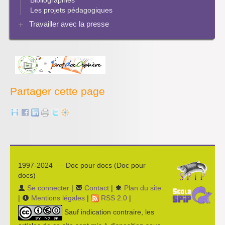
Bibliographies
Les projets pédagogiques
Travailler avec la presse
Enseigner la presse écrite
Enseigner la radio
L’économie des médias
Partager cette page
1997-2024 — Doc pour docs (Doc pour
docs)
Se connecter
|
Contact
|
Plan du site
|
Mentions légales
|
RSS 2.0
|
Sauf indication contraire, les