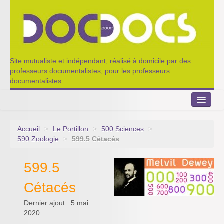
Site mutualiste et indépendant, réalisé à domicile par des
professeurs documentalistes, pour les professeurs
documentalistes.
Accueil
>
Le Portillon
>
500 Sciences
>
Le Portillon
590 Zoologie
>
599.5 Cétacés
Agenda 2022-2023
599.5
Appel à contribution
Cétacés
Nos outils de partage
Dernier ajout : 5 mai
2020.
Qui sommes-nous ?