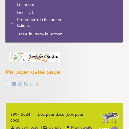
Le document de collecte
Réalité augmentée
Bcdi esidoc
Le métier
Netvibes
Progression info-documentaire
Archives BCDI 3
Exemples de progressions en EMI
Scoop.it
Evaluation de l’information et bibliographie
Les TICE
Perspective historique
Ressources pour penser une didactique
PMB
Twitter
Séquences à télécharger
Pratiques
Promouvoir la lecture de
Archives Audiovisuel et Tice
fictions
Travailler avec la presse
Bibliographies
Les projets pédagogiques
Enseigner la presse écrite
Enseigner la radio
L’économie des médias
Partager cette page
1997-2024 — Doc pour docs (Doc pour
docs)
Se connecter
|
Contact
|
Plan du site