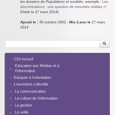
les dossiers de
Populations et sociétés
, exemple :
Les
discriminations : une question de minorités visibles
[Visité le 27 mars 2014]
Ajouté le :
30 octobre 2002
- Mis à jour le
27 mars
2014
CDI inclusif
Education aux Médias et à
l’Information
Eduquer à l’orientation
EMI et translittératie
La culture de la participation
L’ouverture culturelle
Le droit / le libre de droits
La communication
L’architecture de l’information
La culture de l’information
Plaquettes de communication
Identité / Présence numérique / Traces
Présence numérique du CDI
La gestion
Ressources pour penser une didactique
Informatique, algorithmes et réalité augmentée
Pinterest
La recherche documentaire
Enseigner Google
La veille
Les logiciels documentaires