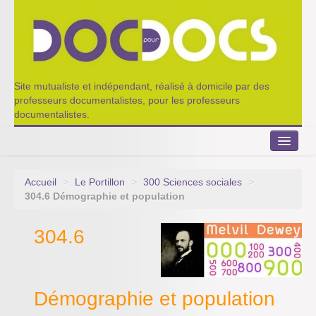
Site mutualiste et indépendant, réalisé à domicile par des
professeurs documentalistes, pour les professeurs
documentalistes.
Accueil
>
Le Portillon
>
300 Sciences sociales
>
Le Portillon
304.6 Démographie et population
Agenda 2022-2023
304.6
Appel à contribution
Nos outils de partage
Démographie et population
Qui sommes-nous ?