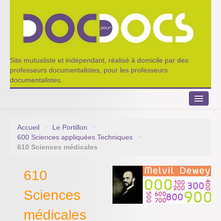
Site mutualiste et indépendant, réalisé à domicile par des
professeurs documentalistes, pour les professeurs
documentalistes.
Accueil
>
Le Portillon
>
Le Portillon
600 Sciences appliquées.Techniques
>
610 Sciences médicales
Agenda 2022-2023
610
Appel à contribution
Sciences
Nos outils de partage
médicales
Qui sommes-nous ?