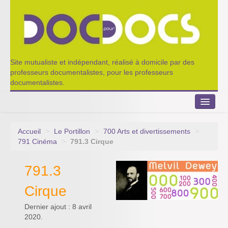
Site mutualiste et indépendant, réalisé à domicile par des
professeurs documentalistes, pour les professeurs
documentalistes.
Accueil
>
Le Portillon
>
700 Arts et divertissements
>
Le Portillon
791 Cinéma
>
791.3 Cirque
Agenda 2022-2023
791.3
Appel à contribution
Cirque
Nos outils de partage
Dernier ajout : 8 avril
2020.
Qui sommes-nous ?