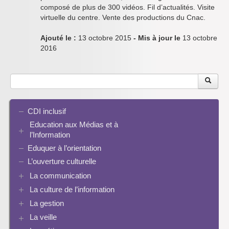
composé de plus de 300 vidéos. Fil d’actualités. Visite
virtuelle du centre. Vente des productions du Cnac.
Ajouté le :
13 octobre 2015
- Mis à jour le
13 octobre
2016
CDI inclusif
Education aux Médias et à
l’Information
Eduquer à l’orientation
EMI et translittératie
La culture de la participation
L’ouverture culturelle
Le droit / le libre de droits
La communication
L’architecture de l’information
La culture de l’information
Plaquettes de communication
Identité / Présence numérique / Traces
Présence numérique du CDI
La gestion
Ressources pour penser une didactique
Informatique, algorithmes et réalité augmentée
Pinterest
La recherche documentaire
Enseigner Google
La veille
Les logiciels documentaires
Le document de collecte
Réalité augmentée
Bcdi esidoc