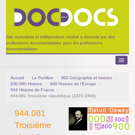
Site mutualiste et indépendant, réalisé à domicile par des
professeurs documentalistes, pour les professeurs
documentalistes.
Accueil
>
Le Portillon
>
900 Géographie et histoire
>
Le Portillon
930-990 Histoire
>
940 Histoire de l’Europe
>
944 Histoire de France
>
Agenda 2022-2023
944.081 Troisième république (1870-1940)
Appel à contribution
944.081
Nos outils de partage
Troisième
Qui sommes-nous ?