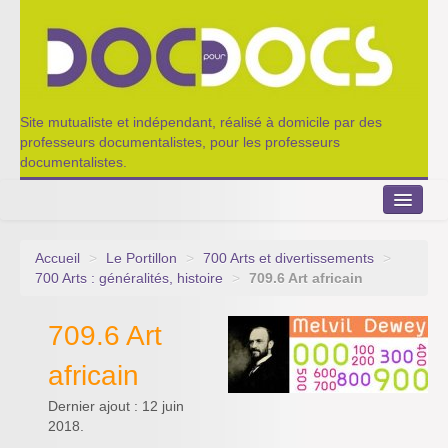
Site mutualiste et indépendant, réalisé à domicile par des
professeurs documentalistes, pour les professeurs
documentalistes.
Accueil
>
Le Portillon
>
700 Arts et divertissements
>
Le Portillon
700 Arts : généralités, histoire
>
709.6 Art africain
Agenda 2022-2023
709.6 Art
Appel à contribution
africain
Nos outils de partage
Dernier ajout : 12 juin
2018.
Qui sommes-nous ?