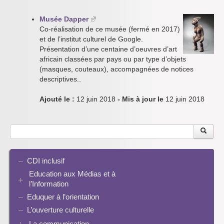
Musée Dapper
Co-réalisation de ce musée (fermé en 2017)
et de l’institut culturel de Google.
Présentation d’une centaine d’oeuvres d’art
africain classées par pays ou par type d’objets
(masques, couteaux), accompagnées de notices
descriptives..
Ajouté le :
12 juin 2018
- Mis à jour le
12 juin 2018
CDI inclusif
Education aux Médias et à
l’Information
Eduquer à l’orientation
EMI et translittératie
La culture de la participation
L’ouverture culturelle
Le droit / le libre de droits
La communication