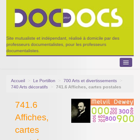
Site mutualiste et indépendant, réalisé à domicile par des
professeurs documentalistes, pour les professeurs
documentalistes.
Accueil
>
Le Portillon
>
700 Arts et divertissements
>
Le Portillon
740 Arts décoratifs
>
741.6 Affiches, cartes postales
Agenda 2022-2023
741.6
Appel à contribution
Affiches,
Nos outils de partage
cartes
Qui sommes-nous ?