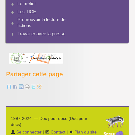
Bcdi esidoc
Le métier
Netvibes
Progression info-documentaire
Archives BCDI 3
Exemples de progressions en EMI
Scoop.it
Evaluation de l’information et bibliographie
Les TICE
Perspective historique
Ressources pour penser une didactique
PMB
Twitter
Séquences à télécharger
Pratiques
Promouvoir la lecture de
Archives Audiovisuel et Tice
fictions
Travailler avec la presse
Bibliographies
Les projets pédagogiques
Enseigner la presse écrite
Enseigner la radio
L’économie des médias
Partager cette page
1997-2024 — Doc pour docs (Doc pour
docs)
Se connecter
|
Contact
|
Plan du site