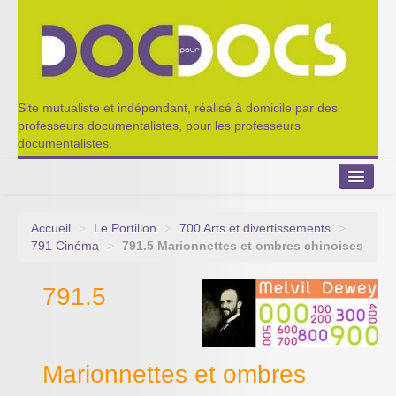
Site mutualiste et indépendant, réalisé à domicile par des
professeurs documentalistes, pour les professeurs
documentalistes.
Accueil
>
Le Portillon
>
700 Arts et divertissements
>
Le Portillon
791 Cinéma
>
791.5 Marionnettes et ombres chinoises
Agenda 2022-2023
791.5
Appel à contribution
Nos outils de partage
Marionnettes et ombres
Qui sommes-nous ?