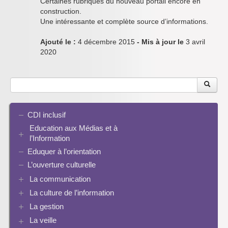
Certaines rubriques du nouveau portail encore en
construction.
Une intéressante et complète source d’informations.
Ajouté le :
4 décembre 2015
- Mis à jour le
3 avril
2020
CDI inclusif
Education aux Médias et à
l’Information
Eduquer à l’orientation
EMI et translittératie
La culture de la participation
L’ouverture culturelle
Le droit / le libre de droits
La communication
L’architecture de l’information
La culture de l’information
Plaquettes de communication
Identité / Présence numérique / Traces
Présence numérique du CDI
La gestion
Ressources pour penser une didactique
Informatique, algorithmes et réalité augmentée
Pinterest
La recherche documentaire
Enseigner Google
La veille
Les logiciels documentaires
Le document de collecte
Réalité augmentée