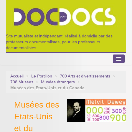
Site mutualiste et indépendant, réalisé à domicile par des
professeurs documentalistes, pour les professeurs
documentalistes.
Accueil
>
Le Portillon
>
700 Arts et divertissements
>
Le Portillon
708 Musées
>
Musées étrangers
>
Musées des Etats-Unis et du Canada
Agenda 2022-2023
Musées des
Appel à contribution
Etats-Unis
Nos outils de partage
et du
Qui sommes-nous ?