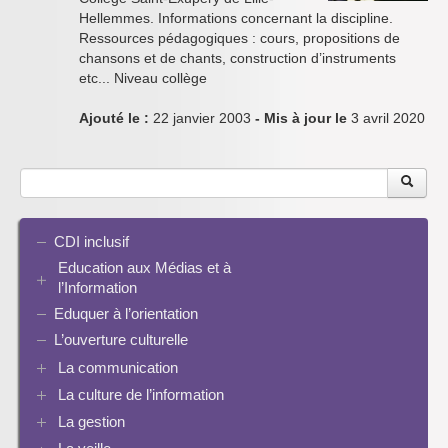
Hellemmes. Informations concernant la discipline.
Ressources pédagogiques : cours, propositions de
chansons et de chants, construction d’instruments
etc... Niveau collège
Ajouté le :
22 janvier 2003
- Mis à jour le
3 avril 2020
CDI inclusif
Education aux Médias et à
l’Information
Eduquer à l’orientation
EMI et translittératie
La culture de la participation
L’ouverture culturelle
Le droit / le libre de droits
La communication
L’architecture de l’information
La culture de l’information
Plaquettes de communication
Identité / Présence numérique / Traces
Présence numérique du CDI
La gestion
Ressources pour penser une didactique
Informatique, algorithmes et réalité augmentée
Pinterest
La recherche documentaire
Enseigner Google
Les logiciels documentaires