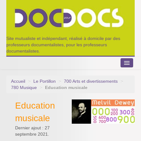
Site mutualiste et indépendant, réalisé à domicile par des
professeurs documentalistes, pour les professeurs
documentalistes.
Accueil
>
Le Portillon
>
700 Arts et divertissements
>
Le Portillon
780 Musique
>
Education musicale
Agenda 2022-2023
Education
Appel à contribution
musicale
Nos outils de partage
Dernier ajout : 27
septembre 2021.
Qui sommes-nous ?