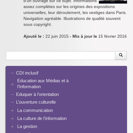
d’un ouvrage sur ce sujet. Informations
assez complètes sur les origines des expositions
universelles, leur déroulement, les vestiges dans Paris.
Navigation agréable. Illustrations de qualité souvent
sous copyright.
Ajouté le :
22 juin 2015
- Mis à jour le
15 février 2016
CDI inclusif
Education aux Médias et à
l’Information
Eduquer à l’orientation
EMI et translittératie
La culture de la participation
L’ouverture culturelle
Le droit / le libre de droits
La communication
L’architecture de l’information
La culture de l’information
Plaquettes de communication
Identité / Présence numérique / Traces
Présence numérique du CDI
La gestion
Ressources pour penser une didactique
Informatique, algorithmes et réalité augmentée
Pinterest
La recherche documentaire
Enseigner Google