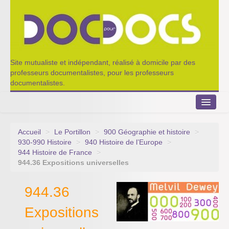
Site mutualiste et indépendant, réalisé à domicile par des
professeurs documentalistes, pour les professeurs
documentalistes.
Accueil
>
Le Portillon
>
900 Géographie et histoire
>
Le Portillon
930-990 Histoire
>
940 Histoire de l’Europe
>
944 Histoire de France
>
Agenda 2022-2023
944.36 Expositions universelles
Appel à contribution
944.36
Nos outils de partage
Expositions
Qui sommes-nous ?