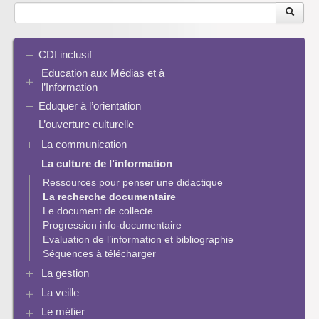
CDI inclusif
Education aux Médias et à
l’Information
Eduquer à l’orientation
EMI et translittératie
La culture de la participation
L’ouverture culturelle
Le droit / le libre de droits
La communication
L’architecture de l’information
La culture de l’information
Plaquettes de communication
Identité / Présence numérique / Traces
Présence numérique du CDI
Ressources pour penser une didactique
Informatique, algorithmes et réalité augmentée
Pinterest
La recherche documentaire
Enseigner Google
Le document de collecte
Réalité augmentée
Progression info-documentaire
Exemples de progressions en EMI
Evaluation de l’information et bibliographie
Ressources pour penser une didactique
Séquences à télécharger
La gestion
La veille
Les logiciels documentaires
Bcdi esidoc
Le métier
Netvibes