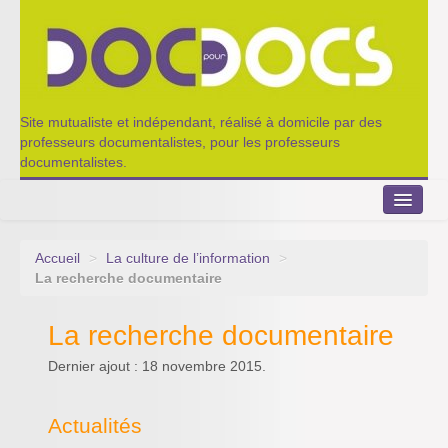
Site mutualiste et indépendant, réalisé à domicile par des
professeurs documentalistes, pour les professeurs
documentalistes.
Accueil
>
La culture de l’information
>
Le Portillon
La recherche documentaire
Agenda 2022-2023
La recherche documentaire
Appel à contribution
Dernier ajout : 18 novembre 2015.
Nos outils de partage
Actualités
Qui sommes-nous ?