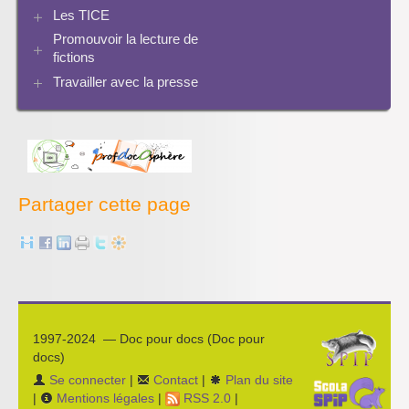
Archives BCDI 3
Scoop.it
Les TICE
Perspective historique
PMB
Twitter
Pratiques
Promouvoir la lecture de
Archives Audiovisuel et Tice
fictions
Travailler avec la presse
Bibliographies
Les projets pédagogiques
Enseigner la presse écrite
Enseigner la radio
L’économie des médias
Partager cette page
1997-2024 — Doc pour docs (Doc pour
docs)
Se connecter
|
Contact
|
Plan du site
|
Mentions légales
|
RSS 2.0
|