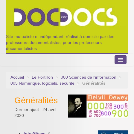
Site mutualiste et indépendant, réalisé à domicile par des
professeurs documentalistes, pour les professeurs
documentalistes.
Accueil
>
Le Portillon
>
000 Sciences de l’information
>
Le Portillon
005 Numérique, logiciels, sécurité
>
Généralités
Agenda 2022-2023
Généralités
Appel à contribution
Dernier ajout : 24 avril
2020.
Nos outils de partage
Qui sommes-nous ?
InterStices