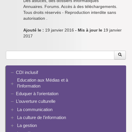
Des astuces, des dossiers informatiques
Annuaires. Forums. Accès à des téléchargements.
Tous droits réservés - Reproduction interdite sans
autorisation .
Ajouté le :
19 janvier 2016
- Mis à jour le
19 janvier
2017
CDI inclusif
Education aux Médias et à
l’Information
Eduquer à l’orientation
EMI et translittératie
La culture de la participation
L’ouverture culturelle
Le droit / le libre de droits
La communication
L’architecture de l’information
La culture de l’information
Plaquettes de communication
Identité / Présence numérique / Traces
Présence numérique du CDI
La gestion
Ressources pour penser une didactique
Informatique, algorithmes et réalité augmentée
Pinterest
La recherche documentaire
Enseigner Google