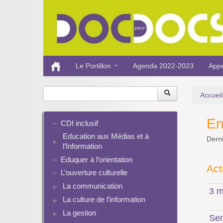
Le Portillon
Agenda 2022-2023
Appe
Accueil
En
CDI inclusif
Education aux Médias et à
Derni
l’Information
Eduquer à l’orientation
EMI et translittératie
Act
La culture de la participation
L’ouverture culturelle
Le droit / le libre de droits
La communication
3 m
L’architecture de l’information
La culture de l’information
Plaquettes de communication
Identité / Présence numérique /
Présence numérique du CDI
La gestion
Ressources pour penser une
Traces
Sem
Pinterest
didactique
Informatique, algorithmes et