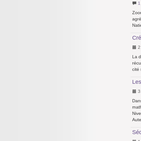
1
Zoom
agré
Nati
Cré
2
La d
récu
cité
Les
3
Dans
math
Nive
Aute
Séq