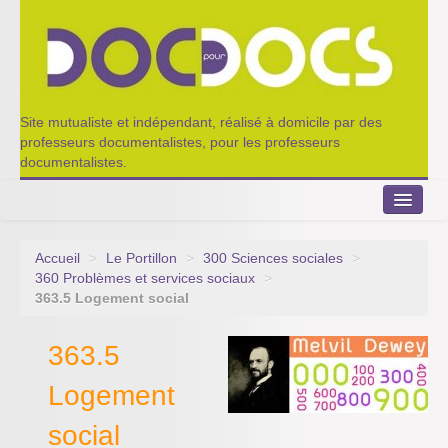
Site mutualiste et indépendant, réalisé à domicile par des
professeurs documentalistes, pour les professeurs
documentalistes.
Accueil
>
Le Portillon
>
300 Sciences sociales
>
Le Portillon
360 Problèmes et services sociaux
>
363.5 Logement social
Agenda 2022-2023
363.5
Appel à contribution
Logement
Nos outils de partage
social
Qui sommes-nous ?