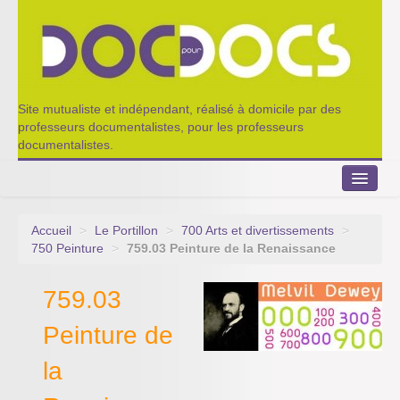
Site mutualiste et indépendant, réalisé à domicile par des
professeurs documentalistes, pour les professeurs
documentalistes.
Accueil
>
Le Portillon
>
700 Arts et divertissements
>
Le Portillon
750 Peinture
>
759.03 Peinture de la Renaissance
Agenda 2022-2023
759.03
Appel à contribution
Peinture de
Nos outils de partage
la
Qui sommes-nous ?