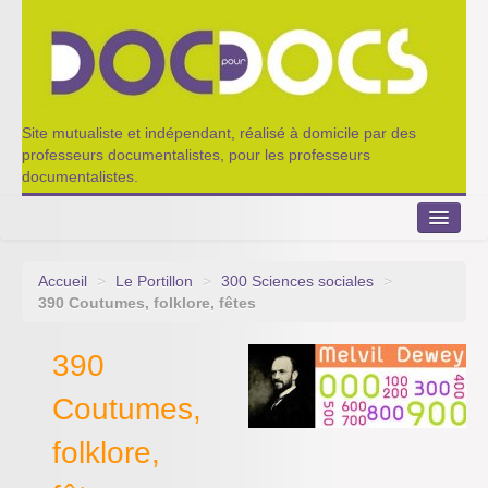
Site mutualiste et indépendant, réalisé à domicile par des
professeurs documentalistes, pour les professeurs
documentalistes.
Accueil
>
Le Portillon
>
300 Sciences sociales
>
Le Portillon
390 Coutumes, folklore, fêtes
Agenda 2022-2023
390
Appel à contribution
Coutumes,
Nos outils de partage
folklore,
Qui sommes-nous ?