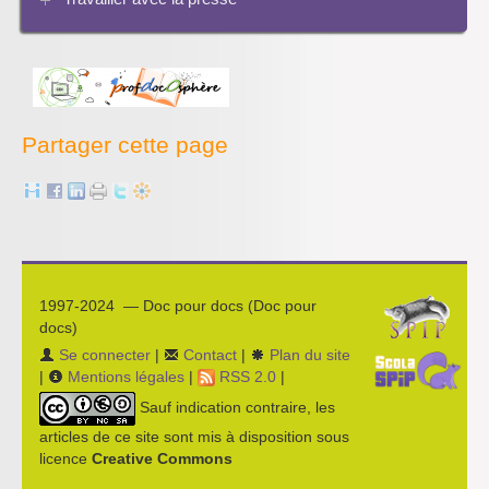
Les projets pédagogiques
Enseigner la presse écrite
Enseigner la radio
L’économie des médias
Partager cette page
1997-2024 — Doc pour docs (Doc pour
docs)
Se connecter
|
Contact
|
Plan du site
|
Mentions légales
|
RSS 2.0
|
Sauf indication contraire, les
articles de ce site sont mis à disposition sous
licence
Creative Commons