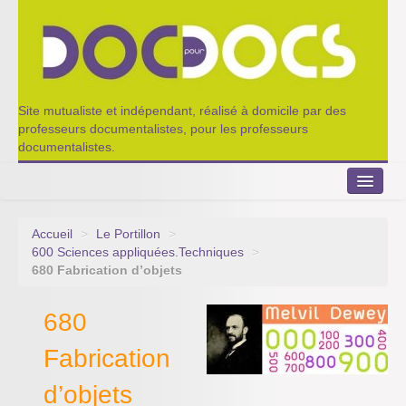
Site mutualiste et indépendant, réalisé à domicile par des
professeurs documentalistes, pour les professeurs
documentalistes.
Accueil
>
Le Portillon
>
Le Portillon
600 Sciences appliquées.Techniques
>
680 Fabrication d’objets
Agenda 2022-2023
680
Appel à contribution
Fabrication
Nos outils de partage
d’objets
Qui sommes-nous ?